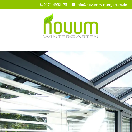
0171 4952175
info@novum-wintergarten.de